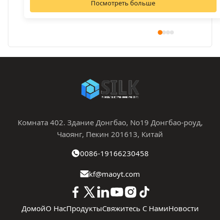
Посмотреть больше
Комната 402. Здание Донгбао, No19 Донгбао-роуд,
Чаоянг, Пекин 201613, Китай
0086-19166230458
kf@maoyt.com
Домой
О Нас
Продукты
Свяжитесь С Нами
Новости