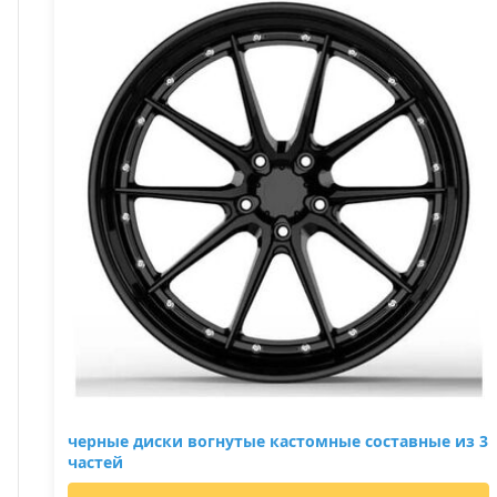
черные диски вогнутые кастомные составные из 3
частей