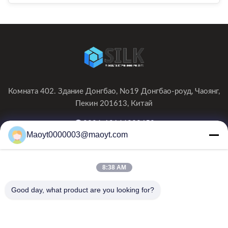
Комната 402. Здание Донгбао, No19 Донгбао-роуд, Чаоянг,
Пекин 201613, Китай
0086-19166230458
Maoyt0000003@maoyt.com
kf@maoyt.com
8:38 AM
Домой
О Нас
Продукты
Свяжитесь С Нами
Новости
Good day, what product are you looking for?
Наш информационный бюллетень
Подпишитесь на нашу рассылку, чтобы получать скидки и
многое другое.