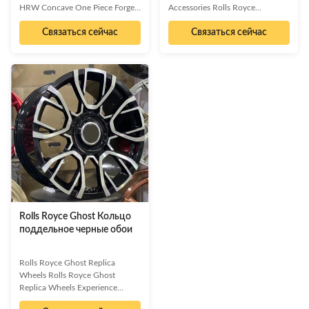
HRW Concave One Piece Forged
Accessories Rolls Royce
Rolls Royce Replica Wheels
Phantom Replica Wheels Elevate
Связаться сейчас
Связаться сейчас
Make a lasting impression as you
Your Vehicle's Aesthetics and
drive down the road! Equip your
Performance Experience the
vehicle with top-of-the-line HRW
pinnacle of automotive design
Concave One Piece forged Rolls
with our Rolls Royce Phantom
Royce Replica Wheels that are
Replica Wheels. Meticulously
designed to give your prized
engineered using the latest
possession that luxurious look
technologies, these wheels are
you've always wanted. Made
crafted to deliver superior
from super sturdy and corrosion-
handling that complements your
resistant materials, these Forged
vehicle's performance. Beyond
Replica Wheels are sure to
performance, they offer an
withstand great pressure and
exquisite blend of design and
quality, designed
Rolls Royce Ghost Кольцо
поддельное черные обои
Rolls Royce Ghost Replica
Wheels Rolls Royce Ghost
Replica Wheels Experience
unparalleled elegance and