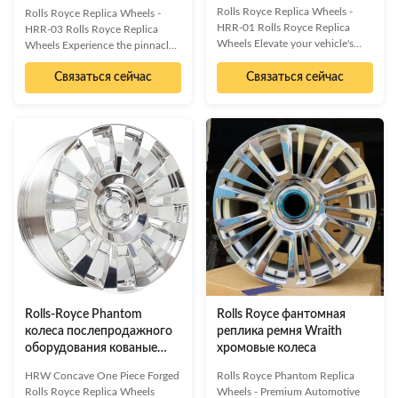
Rolls Royce Replica Wheels -
Rolls Royce Replica Wheels -
HRR-01 Rolls Royce Replica
HRR-03 Rolls Royce Replica
Wheels Elevate your vehicle's
Wheels Experience the pinnacle
performance and aesthetics with
of automotive design and
premium replica wheels. Product
Связаться сейчас
Связаться сейчас
engineering with our Rolls Royce
Overview Produced with the
Replica Wheels. Produced with
latest technologies, these Rolls
the latest technologies and
Royce Replica Wheels are built
premium materials, these wheels
to deliver the handling that your
are crafted to deliver exceptional
ride's performance requires and
handling, superior performance,
please your heart with design and
and an unparalleled aesthetic
quality. Exclusive eye-catching
that will elevate your vehicle's
design to complement your
presence. Each set is
vehicle Lightweight yet durable
meticulously made to customer-
construction for unmatched
specified fitments, ensuring a
performance Wear
perfect integration with your
Rolls-Royce Phantom
Rolls Royce фантомная
колеса послепродажного
реплика ремня Wraith
оборудования кованые
хромовые колеса
хромированные обои
HRW Concave One Piece Forged
Rolls Royce Phantom Replica
Rolls Royce Replica Wheels
Wheels - Premium Automotive