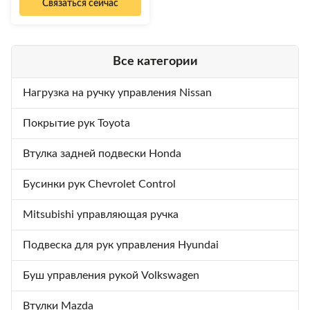
Связаться сейчас
performance with these premium
replica wheels, meticulously
crafted to enhance your vehicle's
aesthetics and handling.
Exceptional Design & Quality
Все категории
Produced with the latest
technologies, these Rolls Royce
Ghost Replica Wheels are built to
Нагрузка на ручку управления Nissan
deliver the handling that your
ride's performance requires and
Покрытие рук Toyota
please your heart with design and
quality. Alluring and tasteful,
Втулка задней подвески Honda
these
Бусинки рук Chevrolet Control
Mitsubishi управляющая ручка
Подвеска для рук управления Hyundai
Буш управления рукой Volkswagen
Втулки Mazda