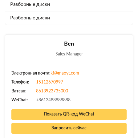
Разборные диски
Разборные диски
Ben
Sales Manager
Электронная почта:
kf@maoyt.com
Телефон:
15112670997
Ватсап:
8613923735000
WeChat:
+8613488888888
Показать QR-код WeChat
Запросить сейчас