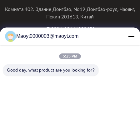
Комната 402. Здание Донгбао, No19 Донгбао-роуд, Чаоянг,
Пекин 201613, Китай
0086-19166230458
Maoyt0000003@maoyt.com
kf@maoyt.com
5:25 PM
Домой
О Нас
Продукты
Свяжитесь С Нами
Новости
Good day, what product are you looking for?
Наш информационный бюллетень
Подпишитесь на нашу рассылку, чтобы получать скидки и
многое другое.