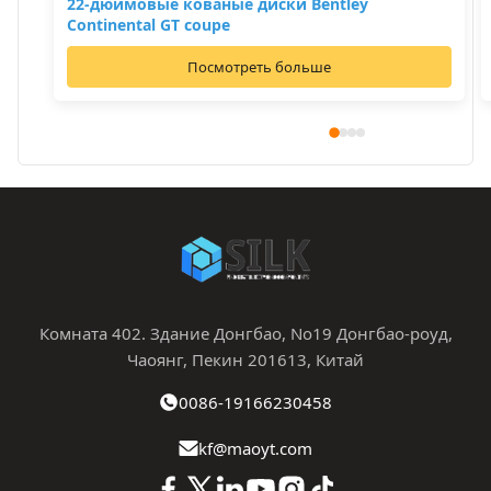
22-дюймовые кованые диски Bentley
Continental GT coupe
Посмотреть больше
Комната 402. Здание Донгбао, No19 Донгбао-роуд,
Чаоянг, Пекин 201613, Китай
0086-19166230458
kf@maoyt.com