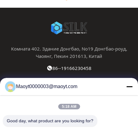
Комната 402. Здание Донгбао, No19 Донгбао-роуд,
Чаоянг, Пекин 201613, Китай
86--19166230458
kf@maoyt.com
Maoyt0000003@maoyt.com
Домой
О Нас
Продукты
Свяжитесь С Нами
Новости
5:18 AM
Наш информационный бюллетень
Good day, what product are you looking for?
Подпишитесь на нашу рассылку, чтобы получать скидки
и многое другое.