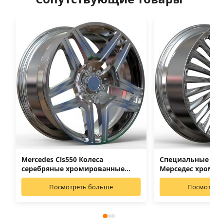
Mercedes Cls550 Колеса
Специальные х
серебряные хромированные
Мерседес хром
колеса
Посмотреть больше
Посмотре