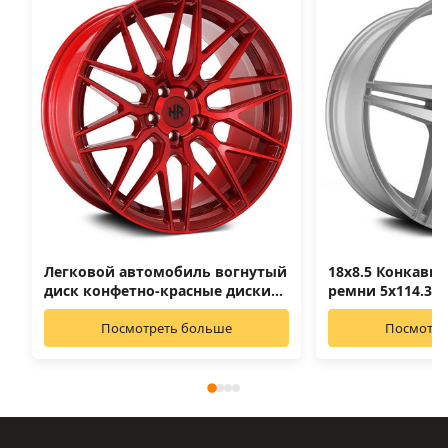
Легковой автомобиль вогнутый
18х8.5 Конкавны
диск конфетно-красные диски
ремни 5х114.3
18/20
Посмотреть больше
Посмотре