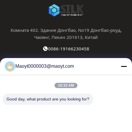
Комната 402. Здание Донгбао, No19 Донгбао-роуд,
Чаоянг, Пекин 201613, Китай
0086-19166230458
kf@maoyt.com
Maoyt0000003@maoyt.com
Домой
О Нас
Продукты
Свяжитесь С Нами
Новости
10:33 AM
Наш информационный бюллетень
Good day, what product are you looking for?
Подпишитесь на нашу рассылку, чтобы получать скидки
и многое другое.